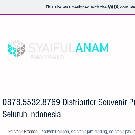
This site was designed with the
.com
web
SYAIFUL
ANAM
DUMMY STRATEGY
HOME
SEO
ABOUT
0878.5532.8769 Distributor Souvenir P
Seluruh Indonesia
Souvenir Promosi - 
souvenir pulpen
, 
souvenir jam dinding
, 
souvenir payu