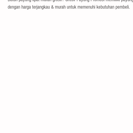
dengan harga terjangkau & murah untuk memenuhi kebutuhan pembeli.