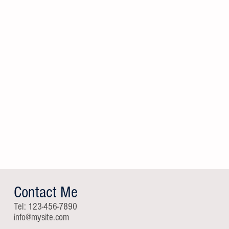
Contact Me
Tel: 123-456-7890
info@mysite.com