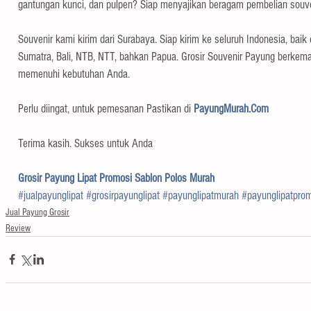
gantungan kunci, dan pulpen? Siap menyajikan beragam pembelian souve
Souvenir kami kirim dari Surabaya. Siap kirim ke seluruh Indonesia, baik 
Sumatra, Bali, NTB, NTT, bahkan Papua. Grosir Souvenir Payung berke
memenuhi kebutuhan Anda.
Perlu diingat, untuk pemesanan Pastikan di 
PayungMurah.Com
Terima kasih. Sukses untuk Anda
Grosir Payung Lipat Promosi Sablon Polos Murah
#jualpayunglipat
#grosirpayunglipat
#payunglipatmurah
#payunglipatpro
Jual Payung Grosir
Review